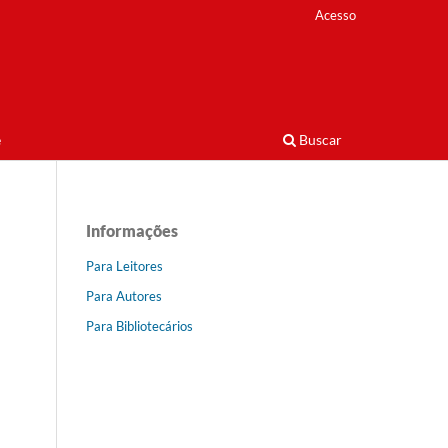
Acesso
e
Buscar
Informações
Para Leitores
Para Autores
Para Bibliotecários