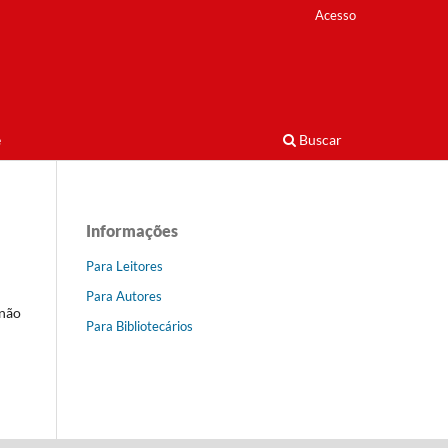
Acesso
e
Buscar
Informações
Para Leitores
Para Autores
 não
Para Bibliotecários